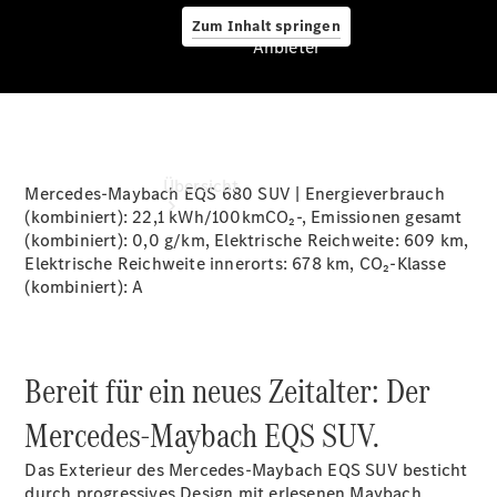
Zum Inhalt springen
Anbieter
Anbieter
Übersicht
Mercedes-Maybach EQS 680 SUV | Energieverbrauch
(kombiniert):
22,1 kWh/100kmCO₂-
, Emissionen gesamt
(kombiniert):
0,0 g/km
, Elektrische Reichweite:
609 km
,
Elektrische Reichweite innerorts:
678 km
, CO₂-Klasse
(kombiniert): A
Startseite
Bereit für ein neues Zeitalter: Der
Ansprechpartner
finden
Mercedes‑Maybach EQS SUV.
Beratung
vereinbaren
Das Exterieur des Mercedes-Maybach EQS SUV besticht
Servicetermin
durch progressives Design mit erlesenen Maybach