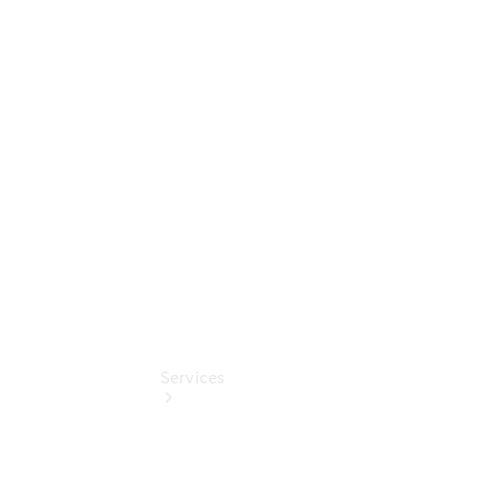
Junge
Sterne -
elektrisch
Mercedes-
Benz
Online
Store
Services