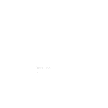
Gebrauchtwagensuche
Finanzdienste
Digitale
Extras
Über uns
Übersicht