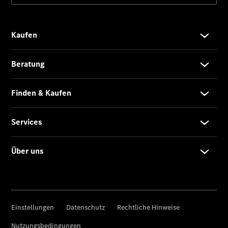
Privatkunden
Finanzierung
Gewerbekunden
Kurzfristig
verfügbare
Angebote
V-Klasse
V-Klasse
Marco Polo
Limousinen
Der
elektrische
CLA mit EQ-
Technologie
Der neue
CLA