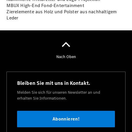
MBUX High-End Fond-Entertainment
Zierelemente aus Holz und Polster aus nachhaltigem
Leder
Übersicht
140 Jahre
Innovation
Mercedes-
Benz
Store
Neuwagenangebote
Leasing
Privatkunden
Leasing
Gewerbekunden
Finanzierung