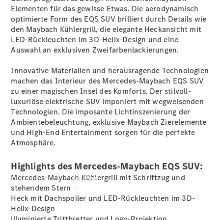
vereinbaren
Elementen für das gewisse Etwas. Die aerodynamisch
Probefahrt
optimierte Form des EQS SUV brilliert durch Details wie
vereinbaren
den Maybach Kühlergrill, die elegante Heckansicht mit
Konfigurator
LED-Rückleuchten im 3D-Helix-Design und eine
Modellübersicht
Auswahl an exklusiven Zweifarbenlackierungen.
Hotline:
+49 98281
Innovative Materialien und herausragende Technologien
8 50 10
machen das Interieur des Mercedes-Maybach EQS SUV
zu einer magischen Insel des Komforts. Der stilvoll-
luxuriöse elektrische SUV imponiert mit wegweisenden
Technologien. Die imposante Lichtinszenierung der
Ambientebeleuchtung, exklusive Maybach Zierelemente
und High-End Entertainment sorgen für die perfekte
Atmosphäre.
Highlights des Mercedes-Maybach EQS SUV:
Mercedes-Maybach Kühlergrill mit Schriftzug und
Kaufen
stehendem Stern
Heck mit Dachspoiler und LED-Rückleuchten im 3D-
Helix-Design
illuminierte Trittbretter und Logo-Projektion