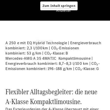
Zum Inhalt springen
Anbieter
Anbieter
Übersicht
A 250 e mit EQ Hybrid Technologie | Energieverbrauch
kombiniert: 2,3 l/100km | CO₂-Emissionen
kombiniert: 53 g/km | CO₂-Klasse:
B
Mercedes-AMG A 35 4MATIC Kompaktlimousine |
Energieverbrauch kombiniert: 8,7‒8,3 l/100 km | CO₂-
Emissionen kombiniert: 196‒188 g/km | CO₂-Klasse:
G
Startseite
Ansprechpartner
Flexibler Alltagsbegleiter: die neue
finden
Beratung
A-Klasse Kompaktlimousine.
vereinbaren
Servicetermin
Das Exterieurdesign der A-Klasse überzeugt mit einer