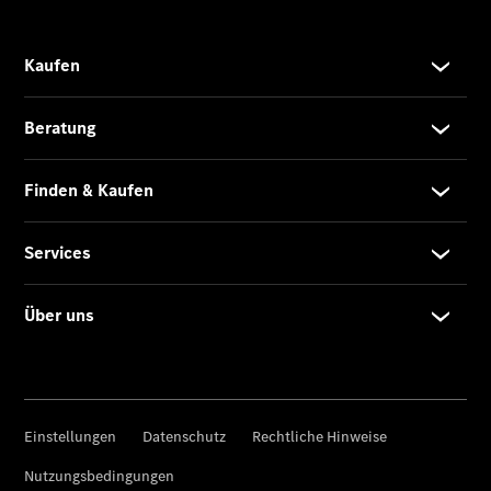
EQE
Limousine -
elektrisch
EQS
Limousine -
elektrisch
C-Klasse
Limousine
C-Klasse
Limousine -
elektrisch
E-Klasse
Limousine
S-Klasse
Limousine
S-Klasse
Lang
Mercedes-
Maybach S-
Klasse
SUVs