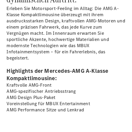
Erleben Sie Motorsport-Feeling im Alltag: Die AMG A-
Klasse Kompaktlimousine überzeugt mit ihrem
ausdrucksstarken Design, kraftvollen AMG-Motoren und
Übersicht
einem präzisen Fahrwerk, das jede Kurve zum
140 Jahre
Vergnügen macht. Im Innenraum erwarten Sie
Innovation
sportliche Akzente, hochwertige Materialien und
Mercedes-
modernste Technologien wie das MBUX
Benz
Infotainmentsystem – für ein Fahrerlebnis, das
Store
begeistert.
Neuwagenangebote
Highlights der Mercedes-AMG A-Klasse
Kompaktlimousine:
Kraftvolle AMG-Front
AMG-spezifischer Antriebsstrang
AMG Design
Plus-Paket
Leasing
Voreinstellung für MBUX
Entertainment
Privatkunden
AMG Performance Sitze und
Lenkrad
Leasing
Gewerbekunden
Finanzierung