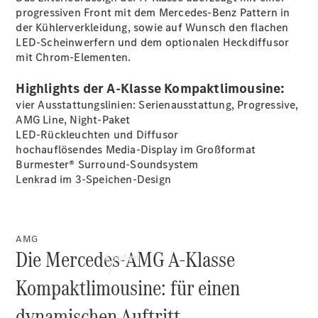
vereinbaren
progressiven Front mit dem Mercedes-Benz Pattern in
Probefahrt
der Kühlerverkleidung, sowie auf Wunsch den flachen
vereinbaren
LED-Scheinwerfern und dem optionalen Heckdiffusor
Konfigurator
mit Chrom-Elementen.
Modellübersicht
Hotline:
Highlights der A-Klasse Kompaktlimousine:
+49 98281
vier Ausstattungslinien: Serienausstattung, Progressive,
8 50 10
AMG Line, Night-Paket
LED-Rückleuchten und Diffusor
hochauflösendes Media-Display im Großformat
Burmester®
Surround-Soundsystem
Lenkrad im 3-Speichen-Design
AMG
Die Mercedes-AMG A-Klasse
Kaufen
Kompaktlimousine: für einen
dynamischen Auftritt.