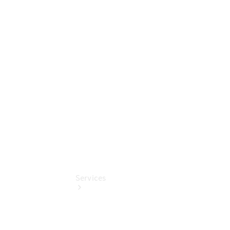
Junge
Sterne -
elektrisch
Mercedes-
Benz
Online
Store
Services