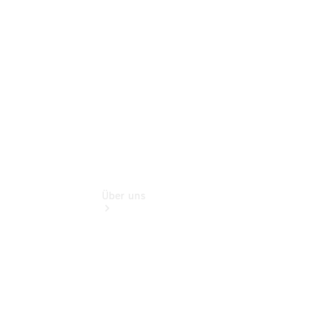
Gebrauchtwagensuche
Finanzdienste
Digitale
Extras
Über uns
Übersicht