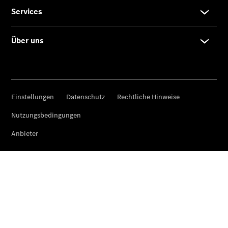
EQE
Limousine -
elektrisch
EQS
Limousine -
elektrisch
C-Klasse
Limousine
C-Klasse
Limousine -
elektrisch
E-Klasse
Limousine
S-Klasse
Limousine
S-Klasse
Lang
Mercedes-
Maybach S-
Klasse
SUVs