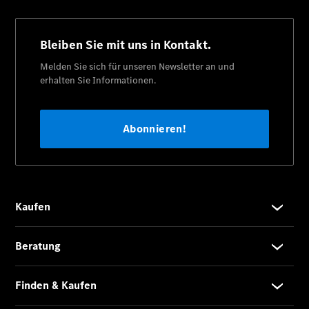
Privatkunden
Finanzierung
Gewerbekunden
Kurzfristig
verfügbare
Angebote
V-Klasse
V-Klasse
Marco Polo
Limousinen
Der
elektrische
CLA mit EQ-
Technologie
Der neue
CLA