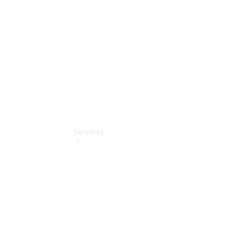
Benz
Online
Store
Services
Übersicht
Serviceangebote