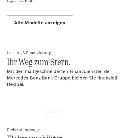
vereinbaren
Angebot der MBAG.
Probefahrt
vereinbaren
Konfigurator
Alle Modelle anzeigen
Modellübersicht
Hotline:
+49 98281
8 50 10
Leasing & Finanzierung
Ihr Weg zum Stern.
Mit den maßgeschneiderten Finanzdiensten der
Mercedes-Benz Bank Gruppe bleiben Sie finanziell
flexibel.
Kaufen
Elektrofahrzeuge