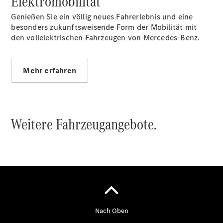
Elektromobilität
Genießen Sie ein völlig neues Fahrerlebnis und eine
besonders zukunftsweisende Form der Mobilität mit
den vollelektrischen Fahrzeugen von Mercedes-Benz.
Übersicht
140 Jahre
Innovation
Mercedes-
Mehr erfahren
Benz
Store
Neuwagenangebote
Weitere Fahrzeugangebote.
Leasing
Privatkunden
Leasing
Gewerbekunden
Finanzierung