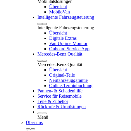
Mobilitätslösungen
Übersicht
MobiloVan
Intelligente Fahrzeugsteuerung
Intelligente Fahrzeugsteuerung
Übersicht
Digitale Extras
Van Uptime Monitor
Onboard Service App
Mercedes-Benz Qualität
Mercedes-Benz Qualität
Übersicht
Original-Teile
Neufahrzeuggarantie
Online-Terminbuchung
Pannen- & Schadenhilfe
Service für Reisemobile
Teile & Zubehör
Rückrufe & Umrüstungen
Menü
Über uns