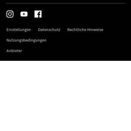
Gewerbekunden
Mercedes-
Benz
Store
Gebrauchtwagensuche
Elektrotransporter
Sprinter
Sprinter
Kastenwagen
eSprinter
Kastenwagen
- elektrisch
Sprinter
Tourer
Sprinter
Pritschenfahrzeug