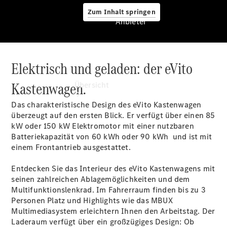
Zum Inhalt springen
Anbieter
Elektrisch und geladen: der eVito
Anbieter
Kastenwagen.
Übersicht
Das charakteristische Design des eVito Kastenwagen
überzeugt auf den ersten Blick. Er verfügt über einen 85
kW oder 150 kW Elektromotor mit einer nutzbaren
Batteriekapazität von 60 kWh oder 90
kWh
und ist mit
einem Frontantrieb ausgestattet.
Startseite
Entdecken Sie das Interieur des eVito Kastenwagens mit
Modellübersicht
seinen zahlreichen Ablagemöglichkeiten und dem
Ansprechpartner
Multifunktionslenkrad. Im Fahrerraum finden bis zu 3
finden
Personen
Platz
und Highlights wie das MBUX
Beratung
Multimediasystem erleichtern Ihnen den Arbeitstag. Der
vereinbaren
Laderaum verfügt über ein großzügiges Design: Ob