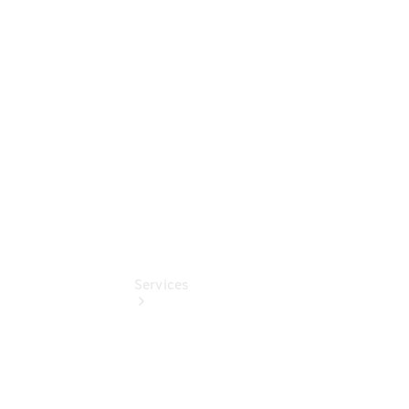
Umbaulösungen
Junge
Sterne
Digitale
Extras
Services