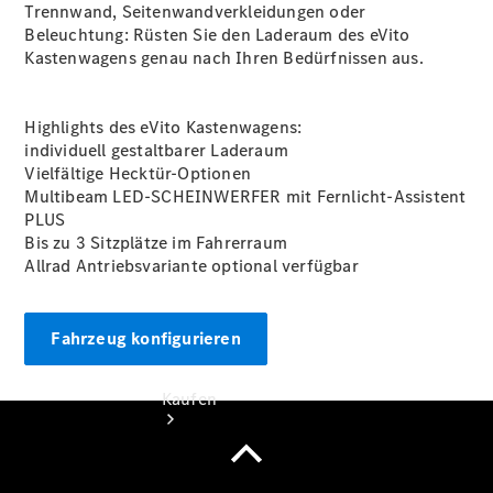
Servicetermin
Trennwand
,
Seitenwandverkleidungen
oder
vereinbaren
Beleuchtung
: Rüsten Sie den Laderaum des eVito
Probefahrt
Kastenwagens genau nach Ihren Bedürfnissen aus.
vereinbaren
Konfigurator
Hotline:
Highlights des eVito Kastenwagens:
+49 98281
individuell gestaltbarer Laderaum
8 50 10
Vielfältige Hecktür-Optionen
Multibeam LED-SCHEINWERFER mit Fernlicht-Assistent
PLUS
Bis zu 3 Sitzplätze im
Fahrerraum
Allrad Antriebsvariante optional
verfügbar
Fahrzeug konfigurieren
Kaufen