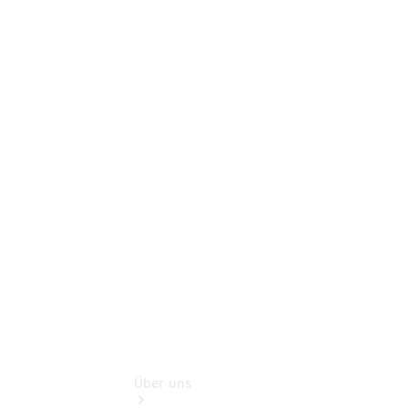
Neufahrzeuggarantie
Online-
Terminbuchung
Pannen- &
Schadenhilfe
Service für
Reisemobile
Teile &
Zubehör
Rückrufe &
Umrüstungen
Über uns